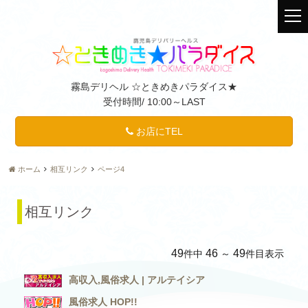
t
o
g
g
l
霧島デリヘル ☆ときめきパラダイス★
e
受付時間/
10:00～LAST
n
a
v
お店にTEL
i
g
ホーム
相互リンク
ページ4
a
t
i
相互リンク
o
n
49
46
49
件中
～
件目表示
高収入,風俗求人 | アルテイシア
風俗求人 HOP!!