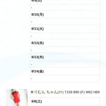
8/9(日)
-
8/10(月)
-
8/11(火)
-
8/12(水)
-
8/13(木)
-
8/14(金)
-
★りむん ちゃん
(37)
T158 B90 (F) W62 H89
8/8(土)