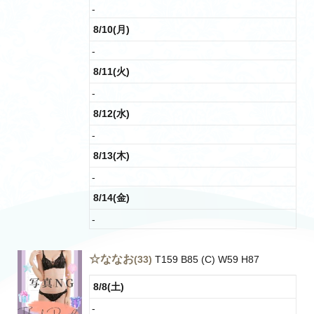
-
8/10(月)
-
8/11(火)
-
8/12(水)
-
8/13(木)
-
8/14(金)
-
☆ななお
(33)
T159 B85 (C) W59 H87
8/8(土)
-