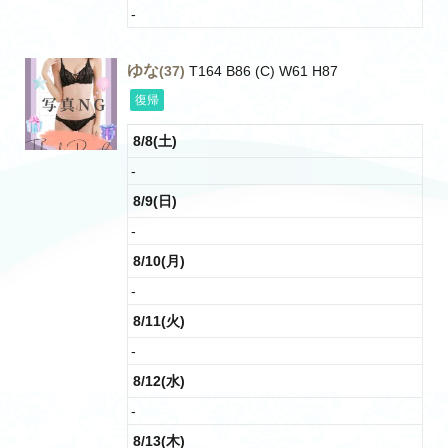
-
ゆな
(37)
T164 B86 (C) W61 H87
復帰
8/8(土)
-
8/9(日)
-
8/10(月)
-
8/11(火)
-
8/12(水)
-
8/13(木)