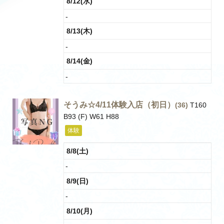
8/12(水)
-
8/13(木)
-
8/14(金)
-
そうみ☆4/11体験入店（初日）
(36)
T160
B93 (F) W61 H88
体験
8/8(土)
-
8/9(日)
-
8/10(月)