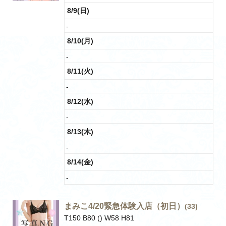
8/9(日)
-
8/10(月)
-
8/11(火)
-
8/12(水)
-
8/13(木)
-
8/14(金)
-
まみこ4/20緊急体験入店（初日）
(33)
T150 B80 () W58 H81