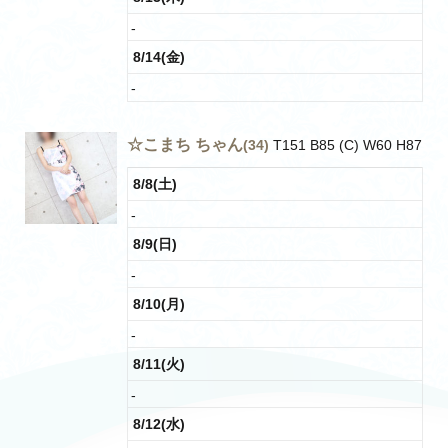
-
8/14(金)
-
☆こまち ちゃん
(34)
T151 B85 (C) W60 H87
8/8(土)
-
8/9(日)
-
8/10(月)
-
8/11(火)
-
8/12(水)