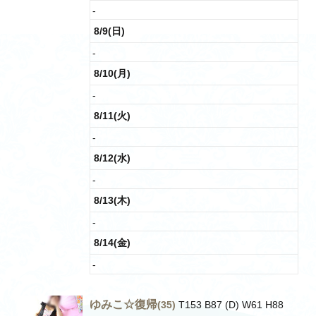
-
8/9(日)
-
8/10(月)
-
8/11(火)
-
8/12(水)
-
8/13(木)
-
8/14(金)
-
ゆみこ☆復帰
(35)
T153 B87 (D) W61 H88