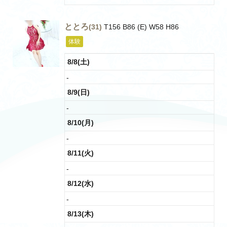
ととろ
(31)
T156 B86 (E) W58 H86
体験
8/8(土)
-
8/9(日)
-
8/10(月)
-
8/11(火)
-
8/12(水)
-
8/13(木)