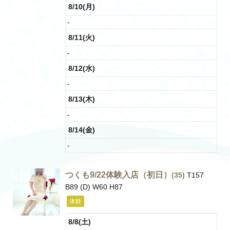
8/10(月)
-
8/11(火)
-
8/12(水)
-
8/13(木)
-
8/14(金)
-
つくも9/22体験入店（初日）
(35)
T157
B89 (D) W60 H87
体験
8/8(土)