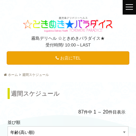
t
o
g
g
l
霧島デリヘル ☆ときめきパラダイス★
e
受付時間/
10:00～LAST
n
a
v
お店にTEL
i
g
ホーム
週間スケジュール
a
t
i
週間スケジュール
o
n
87
1
20
件中
～
件目表示
並び順