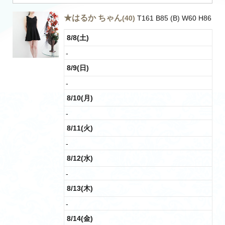
★はるか ちゃん
(40)
T161 B85 (B) W60 H86
8/8(土)
-
8/9(日)
-
8/10(月)
-
8/11(火)
-
8/12(水)
-
8/13(木)
-
8/14(金)