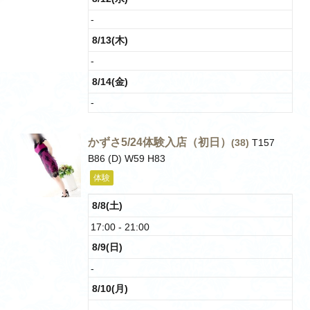
-
8/13(木)
-
8/14(金)
-
かずさ5/24体験入店（初日）
(38)
T157
B86 (D) W59 H83
体験
8/8(土)
17:00 - 21:00
8/9(日)
-
8/10(月)
-