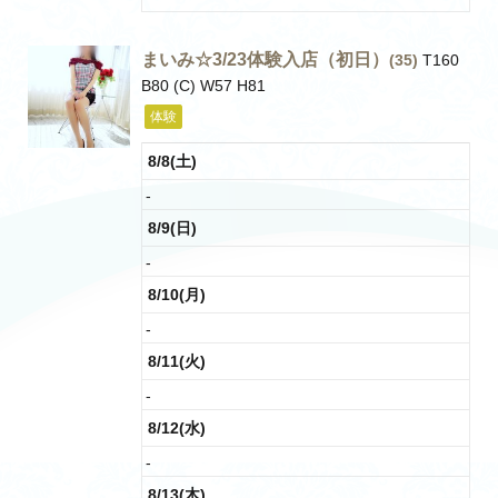
まいみ☆3/23体験入店（初日）
(35)
T160
B80 (C) W57 H81
体験
8/8(土)
-
8/9(日)
-
8/10(月)
-
8/11(火)
-
8/12(水)
-
8/13(木)