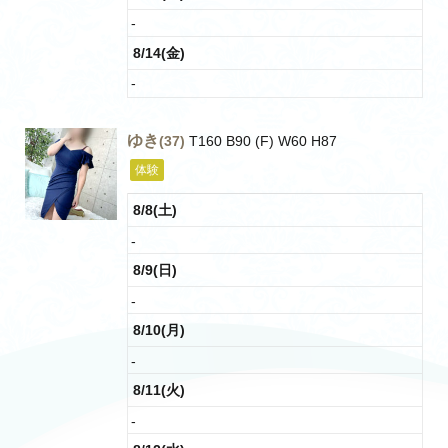
-
8/14(金)
-
ゆき
(37)
T160 B90 (F) W60 H87
体験
8/8(土)
-
8/9(日)
-
8/10(月)
-
8/11(火)
-