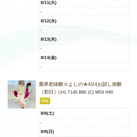
8/11(火)
-
8/12(水)
-
8/13(木)
-
8/14(金)
-
業界初体験☆よしの★4/24お試し体験
（初日）
(34)
T145 B85 (C) W59 H90
体験
8/8(土)
-
8/9(日)