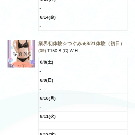
-
8/14(金)
-
業界初体験☆つぐみ★8/21体験（初日）
(39)
T150 B (C) W H
8/8(土)
-
8/9(日)
-
8/10(月)
-
8/11(火)
-
8/12(水)