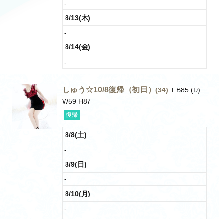
-
8/13(木)
-
8/14(金)
-
しゅう☆10/8復帰（初日）
(34)
T B85 (D)
W59 H87
復帰
8/8(土)
-
8/9(日)
-
8/10(月)
-