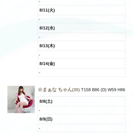
-
8/11(火)
-
8/12(水)
-
8/13(木)
-
8/14(金)
-
☆まぁな ちゃん
(35)
T158 B86 (D) W59 H86
8/8(土)
-
8/9(日)
-