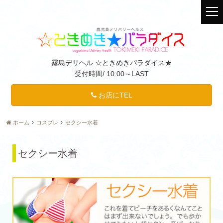
t
o
g
g
l
霧島デリヘル ☆ときめきパラダイス★
e
受付時間/
10:00～LAST
n
a
v
お店にTEL
i
g
ホーム
コスプレ
セクシー水着
a
t
i
セクシー水着
o
n