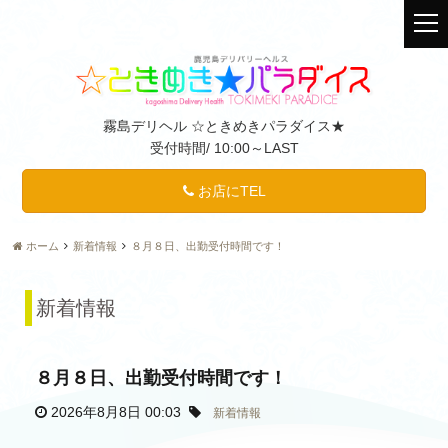
t
o
g
g
l
霧島デリヘル ☆ときめきパラダイス★
e
受付時間/
10:00～LAST
n
a
v
お店にTEL
i
g
ホーム
新着情報
８月８日、出勤受付時間です！
a
t
i
新着情報
o
n
８月８日、出勤受付時間です！
2026年8月8日 00:03
新着情報